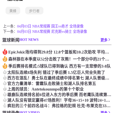
黄蜂
步行者
上一条：
04月03日 NBA常规赛 国王vs奇才 全场录像
下一条：
04月03日 NBA常规赛 尼克斯vs骑士 全场录像
HOT NEWS
篮球新闻
更多
Epic️Jokic场均得到29.8分 12.8个篮板和10.2次助攻 平均三双很容易吗？
1
森林狼在本季度以52分击败了灰熊！一个部分中的21个中有18个！骑着摇头丸的战士第六 湖船不舒服
2
季后赛排名模式:5球队已得到确认 西方有一支悲惨的3-8队
3
4
太阳队连续8场失利 错过了季后赛 1.5亿巨人完全失败了
5
西方在混乱！勇士队在最终成绩中排名第七 湖人队晋级季后赛 火箭向快船送了礼物
6
官方力量清单：雷霆队击败骑士和湖人队排名第五
7
上周的球员：Antetokounmpo的第十个职业
8
雄鹿队连续排名前6位进入东方的季后赛 而老鹰队连续第四年在季后赛中踢球
9
湖人队没有锁定赢得47场胜利！字母36+15+10 波特24+12+8 42胜利以锁定季后赛
10
疯狂的三个前四名战斗：弗拉格的犯规 杜克·布莱克在33秒的惊喜中出现了
HOT VIDEO