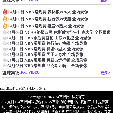
篮球录像
更多
04月06日 NBA常规赛 森林狼vs76人 全场录像
1
04月06日 NBA常规赛 独行侠vs快船 全场录像
2
04月06日 NBA常规赛 雄鹿vs热火 全场录像
3
4
04月06日 NCAA终极四强 休斯敦大学vs杜克大学 全场录像
5
04月05日 CBA季后赛首轮 山东vs北控 全场录像
6
04月05日 NBA常规赛 独行侠vs快船 全场录像
7
04月05日 NBA常规赛 鹈鹕vs湖人 全场录像
8
04月03日 NBA常规赛 国王vs奇才 全场录像
9
04月03日 NBA常规赛 黄蜂vs步行者 全场录像
10
04月03日 NBA常规赛 尼克斯vs骑士 全场录像
HOT VIDEO
篮球集锦
更多
new elLoad(".model", { delay: 100 });
Copyright © 2024 24直播网 版权所有
⭐️夏日⭐24直播网是您观看NBA直播的绝佳选择。我们专注于提供高
清、流畅的免费NBA赛事直播服务，全面覆盖常规赛、季后赛乃至总决
赛等每一场精彩对决。这里能让您零延迟感受赛场上的激情碰撞。锁定