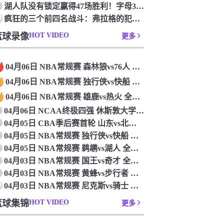
湖人队没有锁定赢得47场胜利！字母36+15+10 波特24+12+8 42胜利以锁定季后赛
0
疯狂的三个前四名战斗：弗拉格的犯规 杜克·布莱克在33秒的惊喜中出现了
篮球录像
HOT VIDEO
更多
04月06日 NBA常规赛 森林狼vs76人 全场录像
04月06日 NBA常规赛 独行侠vs快船 全场录像
04月06日 NBA常规赛 雄鹿vs热火 全场录像
04月06日 NCAA终极四强 休斯敦大学vs杜克大学 全场录像
04月05日 CBA季后赛首轮 山东vs北控 全场录像
04月05日 NBA常规赛 独行侠vs快船 全场录像
04月05日 NBA常规赛 鹈鹕vs湖人 全场录像
04月03日 NBA常规赛 国王vs奇才 全场录像
04月03日 NBA常规赛 黄蜂vs步行者 全场录像
0
04月03日 NBA常规赛 尼克斯vs骑士 全场录像
篮球集锦
HOT VIDEO
更多