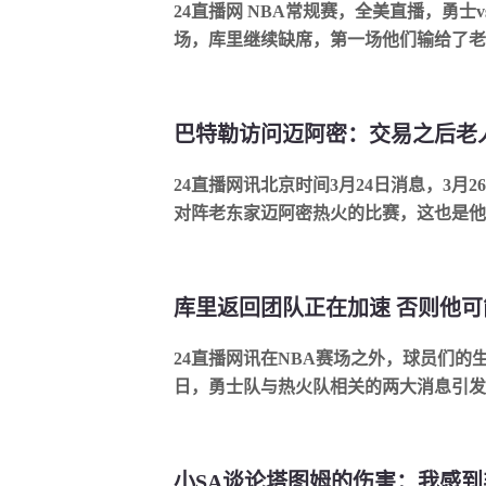
24直播网 NBA常规赛，全美直播，勇士
场，库里继续缺席，第一场他们输给了老
火队，赢面是比较大的。勇士需要做好重点
24直播网讯北京时间3月24日消息，3月
对阵老东家迈阿密热火的比赛，这也是他
场比赛注定备受瞩目。 巴特勒在谈及此.
24直播网讯在NBA赛场之外，球员们的
日，勇士队与热火队相关的两大消息引发
二是巴特勒组织的牌局活动。 据ESPN记