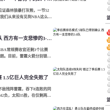
9
1
见证森林狼暴打灰熊，一节52
？我们从来没有见到NBA这么疯
队打出了单节52...
1
季后赛排名模式:5球队已得到确认 西方有一支悲惨的3-8队
2
3
离NBA常规赛收官还剩3个比赛
4
明朗。目前，雷霆火箭分别锁定
5
两名，魔术...
6
7
 1.5亿巨人完全失败了
8
9
太阳不敌残阵雷霆，吞下8连败的同
1
胜42负，太阳35胜，在仅剩两场
行侠，这也意...