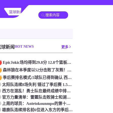
篮球新闻
篮球新闻
法甲
HOT NEWS
美职业
亚冠杯
中超
更多
Epic️Jokic场均得到29.8分 12.8个篮板和10.2次助攻 平均三双很容易吗？
森林狼在本季度以52分击败了灰熊！一个部分中的21个中有18个！骑着摇头丸的战士第六 湖船不舒服
季后赛排名模式:5球队已得到确认 西方有一支悲惨的3-8队
太阳队连续8场失利 错过了季后赛 1.5亿巨人完全失败了
西方在混乱！勇士队在最终成绩中排名第七 湖人队晋级季后赛 火箭向快船送了礼物
官方力量清单：雷霆队击败骑士和湖人队排名第五
上周的球员：Antetokounmpo的第十个职业
雄鹿队连续排名前6位进入东方的季后赛 而老鹰队连续第四年在季后赛中踢球