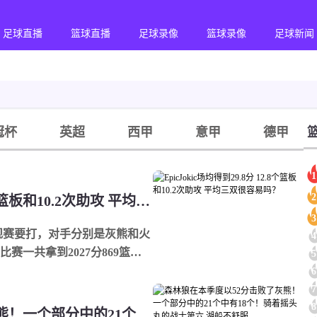
足球直播
篮球直播
足球录像
篮球录像
足球新闻
冠杯
英超
西甲
意甲
德甲
1
2
Epic️Jokic场均得到29.8分 12.8个篮板和10.2次助攻 平均三双很容易吗？
3
常规赛要打，对手分别是灰熊和火
4
赛一共拿到2027分869篮板
5
只需...
6
7
8
森林狼在本季度以52分击败了灰熊！一个部分中的21个中有18个！骑着摇头丸的战士第六 湖船不舒服