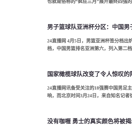
也就是俗称的“疯狂三月”展开最终四强
中，佛罗里达逆转击败奥本大学，后卫小沃尔
24直播网 4月5日，男篮亚洲杯签分档
档，中国男篮排名亚洲第六，列入第二档
档。日本也分在第一档。具体如下：【2025
国家橄榄球队改变了令人惊叹的阵
24直播网讯备受关注的18强赛中国男足
响，而北京时间3月24日，来自知名记
万科维奇或在本场生死战，放弃此前连续4场