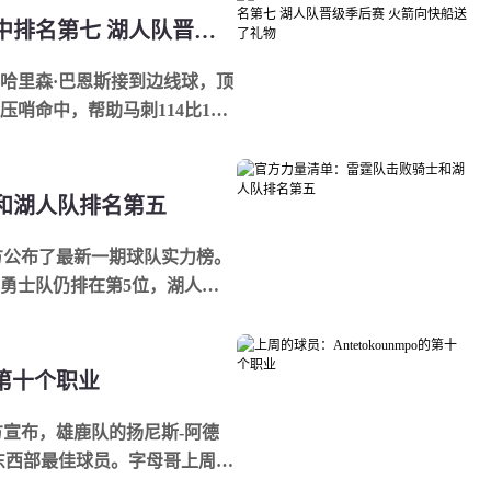
西方在混乱！勇士队在最终成绩中排名第七 湖人队晋级季后赛 火箭向快船送了礼物
旧将哈里森·巴恩斯接到边线球，顶
哨命中，帮助马刺114比111
地...
和湖人队排名第五
官方公布了最新一期球队实力榜。
勇士队仍排在第5位，湖人队
 (3) 防...
o的第十个职业
方宣布，雄鹿队的扬尼斯-阿德
东西部最佳球员。字母哥上周率
场均...