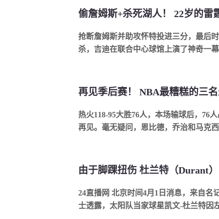
抢断詹姆斯并助攻怀特投进三分，最后时
杀，吉迪在联合中心球馆上演了神奇一幕
119比117击败湖人，并且狠狠扎心詹姆斯
热火118-95大胜76人，本场输球后，76
再见。毫无疑问，恩比德，乔治和马克西
毕竟过去组建三巨头再烂也不至于季后赛都
由于脚踝扭伤 杜兰特（Duran
24直播网 北京时间4月1日消息，来自名
士透露，太阳队当家球星凯文-杜兰特因
据悉，KD将错过太阳队接下去的3个客场之