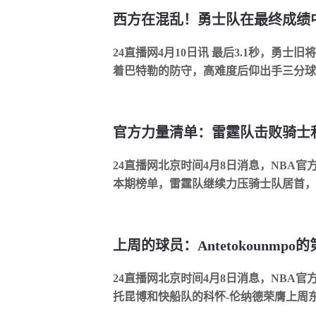
24直播网4月10日讯 最后3.1秒，勇士
着巴特勒的防守，高难度后仰出手三分球压
绝杀勇士。曾经的湾区黑鹰用三分绝杀狠狠
官方力量清单：雷霆队击败骑士
24直播网北京时间4月8日消息，NBA
本期榜单，雷霆队继续力压骑士队居首，
上升1位来到NO.6。1、雷霆队进攻效率：118.8
上周的球员：Antetokounmp
24直播网北京时间4月8日消息，NBA官
托昆博和快船队的科怀-伦纳德荣膺上周
领雄鹿队取得4胜0负的不败战绩，这期间他