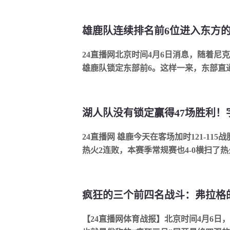
24直播网北京时间4月6日消息，随着尼
雄鹿队锁定东部前6。这样一来，东部直
4支参加附加赛的球队名额也出炉。目前雄鹿
24直播网 雄鹿今天在客场加时121-11
热火2连败，本赛季常规赛也4-0横扫了热
负，继续排在东部第五，热火则以35胜43负
【24直播网体育战报】北京时间4月6日，