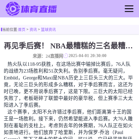
首页
>
>
当前位置:
首页
资讯
篮球资讯
足球直播
篮球直播
再见季后赛！ NBA最糟糕的三名最糟糕的球员徒劳无功 也许您低估了硬化
足球录像
2025-04-01 20:30:00
来源：24直播网
篮球录像
热火队以118-95获胜，在这场比赛中输掉比赛后，76人队
足球新闻
的战绩为23场胜利和51次失利。告别季后赛。毫无疑问，
Embiid，George和Maxi是NBA历史上三巨头三大的三大。毕
篮球新闻
竟，无论三巨头的形成多么糟糕，对于季后赛而言，这还为
时已晚，更不用说季后赛了，这是下限。三巨大的太阳已经
失败了，老板砸碎了联盟中最好的豪华税，但上赛季三大太
阳进入了季后赛。
这个赛季，太阳不允许错过季后赛，他们距离第十王的国
王是一场胜利。接下来，仍然希望能进入季后赛。大76人雕
刻在羞耻的支柱上。考虑到去年的休赛期，76人队正在如火
如荼地进行。他们放弃了哈里斯，并为保罗·乔治（Paul