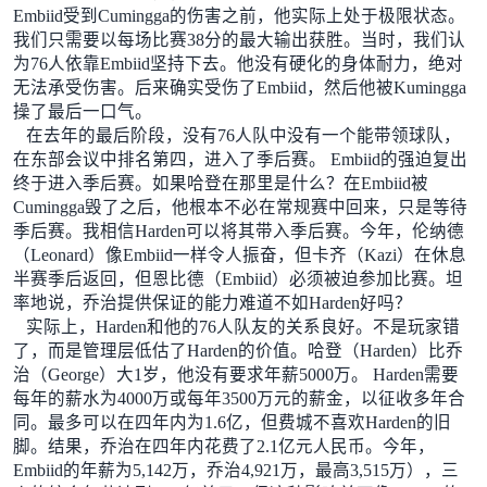
Embiid受到Cumingga的伤害之前，他实际上处于极限状态。
我们只需要以每场比赛38分的最大输出获胜。当时，我们认
为76人依靠Embiid坚持下去。他没有硬化的身体耐力，绝对
无法承受伤害。后来确实受伤了Embiid，然后他被Kumingga
操了最后一口气。
在去年的最后阶段，没有76人队中没有一个能带领球队，
在东部会议中排名第四，进入了季后赛。 Embiid的强迫复出
终于进入季后赛。如果哈登在那里是什么？在Embiid被
Cumingga毁了之后，他根本不必在常规赛中回来，只是等待
季后赛。我相信Harden可以将其带入季后赛。今年，伦纳德
（Leonard）像Embiid一样令人振奋，但卡齐（Kazi）在休息
半赛季后返回，但恩比德（Embiid）必须被迫参加比赛。坦
率地说，乔治提供保证的能力难道不如Harden好吗？
实际上，Harden和他的76人队友的关系良好。不是玩家错
了，而是管理层低估了Harden的价值。哈登（Harden）比乔
治（George）大1岁，他没有要求年薪5000万。 Harden需要
每年的薪水为4000万或每年3500万元的薪金，以征收多年合
同。最多可以在四年内为1.6亿，但费城不喜欢Harden的旧
脚。结果，乔治在四年内花费了2.1亿元人民币。今年，
Embiid的年薪为5,142万，乔治4,921万，最高3,515万），三