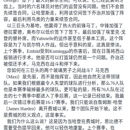
George）签下了最大的薪水空间。可以说，它已经武装到牙
齿上。当时的六名球员对他们的运营没有问题。他们不会首
先续签合同，让哈里斯走，利用该空间签下乔治并加强了阵
容，最后利用鸟类的力量来续签合同。
以三巨头为基地，他赢得了热火的前锋马丁，中锋加强了
德拉蒙德，奥布尔以低价签下了签下，最后加强了埃里克·戈
登的替补席，而Yabuselle的运作甚至低于基本工资。这个阵
容是为了与凯尔特人作战。但出乎意料的是，这真是惨淡。
上个赛季，Embiid受到Kumingga的伤害后，现在日落将西山
报销进行手术。他是否可以打篮球仍然是一个问题。乔治还
被偿还手术，马克西在战斗和停下来。
您如何在三巨头的两个玻璃男子之间战斗？马克西
（Maxi）是先驱，而不是指挥官，因此他自然无法带领球
队。如果我们根据最令人失望的球队进行分析，那么76人队
也是本赛季输掉最多的球队。更可耻的是，所有76人队在过
去的七个赛季中都进入了季后赛，这一记录已经结束。我最
后一次错过季后赛是16-17赛季。我们只能说自詹姆斯·哈登
（James Harden）离开费城以来，整个团队开始下坡。这不
是费城的贬义观点，这是事实。
我们为什么这么说？这是因为当哈登在费城时，恩比德不
需要受伤提早回来，他可以轻伤地康复。上个赛季，在