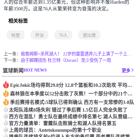
人的综合年薪达到1.35亿美元，但这种影响并不像Harden的
年薪3500万。这是76人从繁荣转变为衰落的决定。
相关标签
哈登
乔治
76人
恩比德
上一条：
偷詹姆斯+杀死湖人！ 22岁的雷霆遗弃儿子上演了一个上帝的剧本：疯狂的反击争夺1亿元人民币的合同
下一条：
由于脚踝扭伤 杜兰特（Durant）至少受伤了一周
HOT NEWS
篮球新闻
更多
Epic️Jokic场均得到29.8分 12.8个篮板和10.2次助攻 平均三双很容易吗？
1
森林狼在本季度以52分击败了灰熊！一个部分中的21个中有18个！骑着摇头丸的战士第六 湖船不舒服
2
季后赛排名模式:5球队已得到确认 西方有一支悲惨的3-8队
3
4
太阳队连续8场失利 错过了季后赛 1.5亿巨人完全失败了
5
西方在混乱！勇士队在最终成绩中排名第七 湖人队晋级季后赛 火箭向快船送了礼物
6
官方力量清单：雷霆队击败骑士和湖人队排名第五
7
上周的球员：Antetokounmpo的第十个职业
8
雄鹿队连续排名前6位进入东方的季后赛 而老鹰队连续第四年在季后赛中踢球